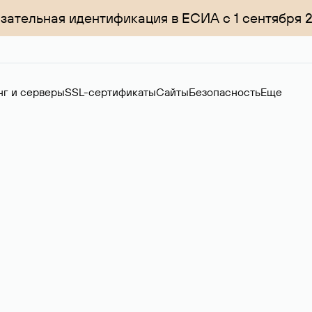
зательная идентификация в ЕСИА с 1 сентября 
нг и серверы
SSL-сертификаты
Сайты
Безопасность
Еще
ер
нов на вторичном рынке. Стоимость — 4599 ₽ за одно имя.