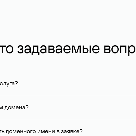
то задаваемые воп
слуга?
ных в Руцентре и у других регистраторов. Для доменов, о
умму не менее 1 млн руб.
ем домена?
го контактные данные, доступные Руцентру.
ь доменного имени в заявке?