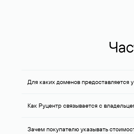
Час
Для каких доменов предоставляется у
Услуга доступна для доменов, зарегистрирован
Федерации, услуга оказывается для сделок на с
Как Руцентр связывается с владельц
Для связи с владельцем домена используются е
Зачем покупателю указывать стоимост