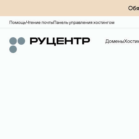
Обя
Помощь
Чтение почты
Панель управления хостингом
Домены
Хости
Доменный брок
Услуга по организации сделок купли-продажи доме