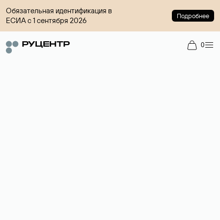
Обязательная идентификация в
Подробнее
ЕСИА с 1 сентября 2026
0
Доменный брокер
Услуга по организации сделок купли-продажи доменов на
вторичном рынке. Стоимость — 4599 ₽ за одно имя.