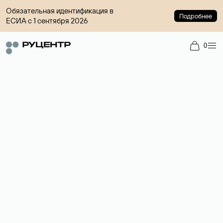
Обязательная идентификация в
Подробнее
ЕСИА с 1 сентября 2026
0
Доменный брокер
Услуга по организации сделок купли-продажи доменов на
вторичном рынке. Стоимость — 4599 ₽ за одно имя.