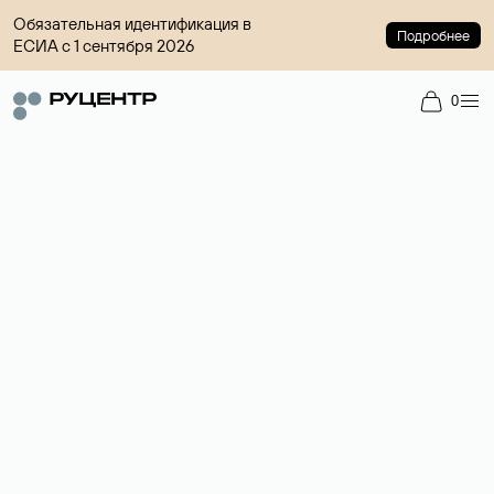
Обязательная идентификация в
Подробнее
ЕСИА с 1 сентября 2026
0
Доменный брокер
Услуга по организации сделок купли-продажи доменов на
вторичном рынке. Стоимость — 4599 ₽ за одно имя.