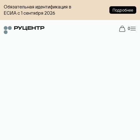
Обязательная идентификация в
Подробнее
ЕСИА с 1 сентября 2026
0
Доменный брокер
Услуга по организации сделок купли-продажи доменов на
вторичном рынке. Стоимость — 4599 ₽ за одно имя.