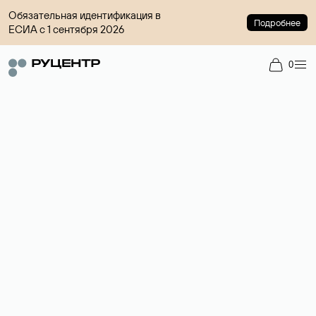
Обязательная идентификация в
Подробнее
ЕСИА с 1 сентября 2026
0
Доменный брокер
Услуга по организации сделок купли-продажи доменов на
вторичном рынке. Стоимость — 4599 ₽ за одно имя.