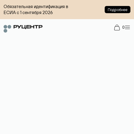
Обязательная идентификация в
Подробнее
ЕСИА с 1 сентября 2026
0
Доменный брокер
Услуга по организации сделок купли-продажи доменов на
вторичном рынке. Стоимость — 4599 ₽ за одно имя.