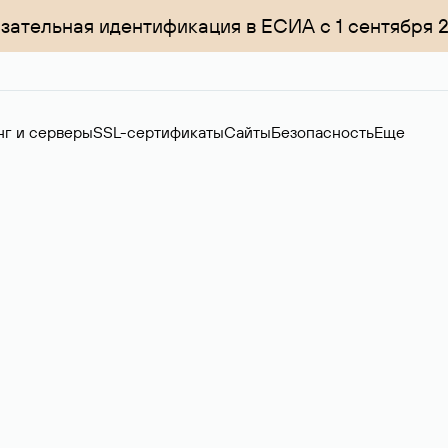
зательная идентификация в ЕСИА с 1 сентября 
нг и серверы
SSL-сертификаты
Сайты
Безопасность
Еще
ер
нов на вторичном рынке. Стоимость — 4599 ₽ за одно имя.