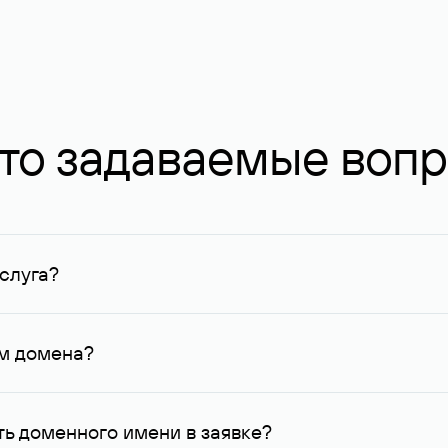
то задаваемые воп
слуга?
ных в Руцентре и у других регистраторов. Для доменов, о
умму не менее 1 млн руб.
ем домена?
го контактные данные, доступные Руцентру.
ь доменного имени в заявке?