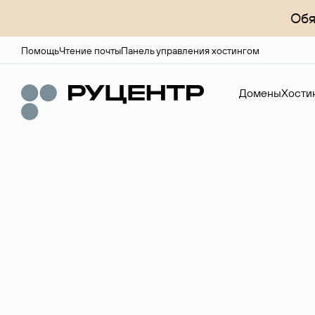
Обя
Помощь
Чтение почты
Панель управления хостингом
Домены
Хости
Доменный брок
Услуга по организации сделок купли-продажи доме