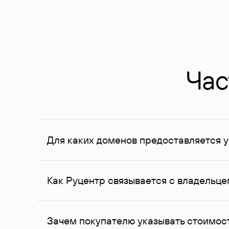
Час
Для каких доменов предоставляется у
Услуга доступна для доменов, зарегистрирован
Федерации, услуга оказывается для сделок на с
Как Руцентр связывается с владельц
Для связи с владельцем домена используются е
Зачем покупателю указывать стоимост