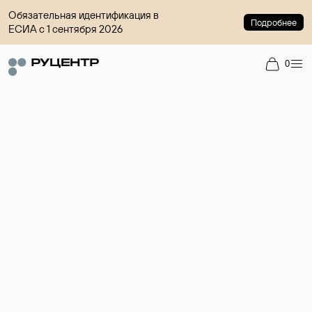
Обязательная идентификация в
Подробнее
ЕСИА с 1 сентября 2026
0
Доменный брокер
Услуга по организации сделок купли-продажи доменов на
вторичном рынке. Стоимость — 4599 ₽ за одно имя.