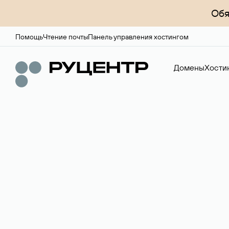
Обя
Помощь
Чтение почты
Панель управления хостингом
Домены
Хости
Доменный брок
Услуга по организации сделок купли-продажи доме