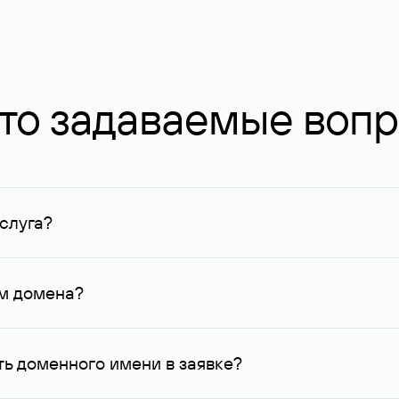
то задаваемые воп
слуга?
ных в Руцентре и у других регистраторов. Для доменов, о
умму не менее 1 млн руб.
ем домена?
го контактные данные, доступные Руцентру.
ь доменного имени в заявке?