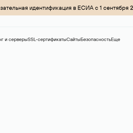
зательная идентификация в ЕСИА с 1 сентября 
нг и серверы
SSL-сертификаты
Сайты
Безопасность
Еще
ер
нов на вторичном рынке. Стоимость — 4599 ₽ за одно имя.