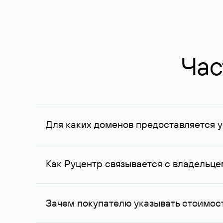
Час
Для каких доменов предоставляется у
Услуга доступна для доменов, зарегистрирован
Федерации, услуга оказывается для сделок на с
Как Руцентр связывается с владельц
Для связи с владельцем домена используются е
Зачем покупателю указывать стоимост