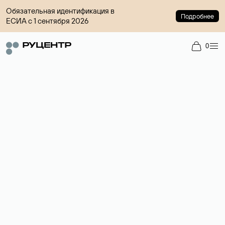
Обязательная идентификация в
Подробнее
ЕСИА с 1 сентября 2026
0
Доменный брокер
Услуга по организации сделок купли-продажи доменов на
вторичном рынке. Стоимость — 4599 ₽ за одно имя.