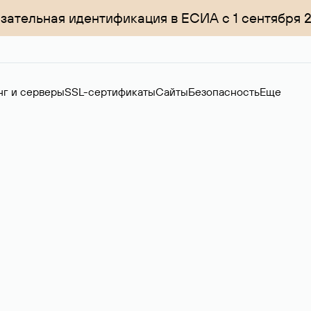
зательная идентификация в ЕСИА с 1 сентября 
нг и серверы
SSL-сертификаты
Сайты
Безопасность
Еще
ер
нов на вторичном рынке. Стоимость — 4599 ₽ за одно имя.