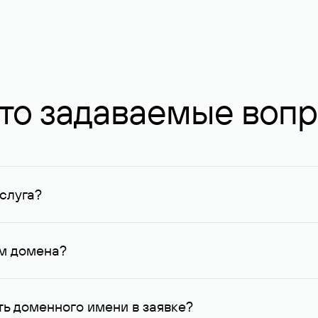
то задаваемые воп
слуга?
ных в Руцентре и у других регистраторов. Для доменов, о
умму не менее 1 млн руб.
ем домена?
го контактные данные, доступные Руцентру.
ь доменного имени в заявке?