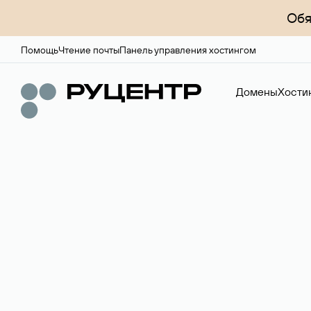
Обя
Помощь
Чтение почты
Панель управления хостингом
Домены
Хости
Доменный брок
Услуга по организации сделок купли-продажи доме