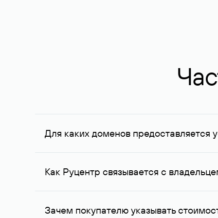
Час
Для каких доменов предоставляется у
Услуга доступна для доменов, зарегистрирован
Федерации, услуга оказывается для сделок на с
Как Руцентр связывается с владельц
Для связи с владельцем домена используются е
Зачем покупателю указывать стоимост