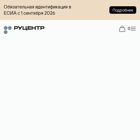
Обязательная идентификация в
Подробнее
ЕСИА с 1 сентября 2026
0
Доменный брокер
Услуга по организации сделок купли-продажи доменов на
вторичном рынке. Стоимость — 4599 ₽ за одно имя.