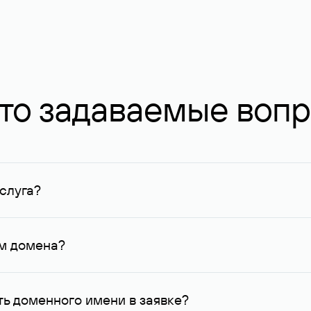
то задаваемые воп
слуга?
ных в Руцентре и у других регистраторов. Для доменов, о
умму не менее 1 млн руб.
ем домена?
го контактные данные, доступные Руцентру.
ь доменного имени в заявке?