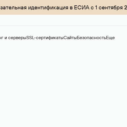
зательная идентификация в ЕСИА с 1 сентября 
нг и серверы
SSL-сертификаты
Сайты
Безопасность
Еще
ер
нов на вторичном рынке. Стоимость — 4599 ₽ за одно имя.