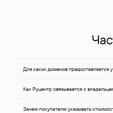
Час
Для каких доменов предоставляется у
Услуга доступна для доменов, зарегистрирован
Федерации, услуга оказывается для сделок на с
Как Руцентр связывается с владельц
Для связи с владельцем домена используются е
Зачем покупателю указывать стоимост