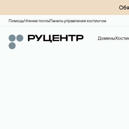
Обя
Помощь
Чтение почты
Панель управления хостингом
Домены
Хости
Доменный брок
Услуга по организации сделок купли-продажи доме