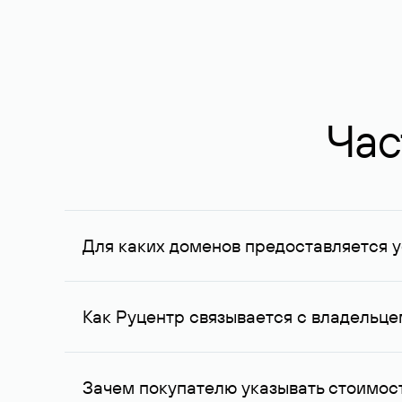
Час
Для каких доменов предоставляется у
Услуга доступна для доменов, зарегистрирован
Федерации, услуга оказывается для сделок на с
Как Руцентр связывается с владельц
Для связи с владельцем домена используются е
Зачем покупателю указывать стоимост