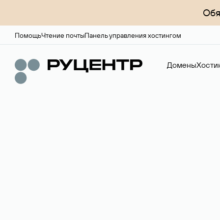
Обя
Помощь
Чтение почты
Панель управления хостингом
Домены
Хости
Доменный брок
Услуга по организации сделок купли-продажи доме