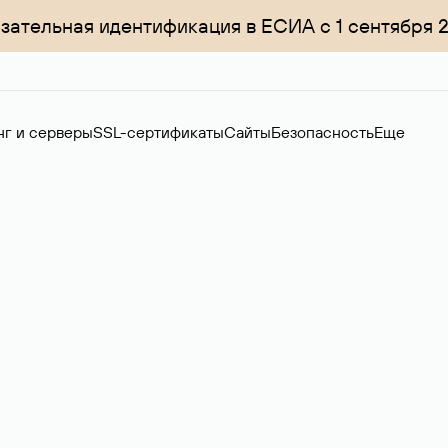
зательная идентификация в ЕСИА с 1 сентября 
нг и серверы
SSL-сертификаты
Сайты
Безопасность
Еще
ер
нов на вторичном рынке. Стоимость — 4599 ₽ за одно имя.