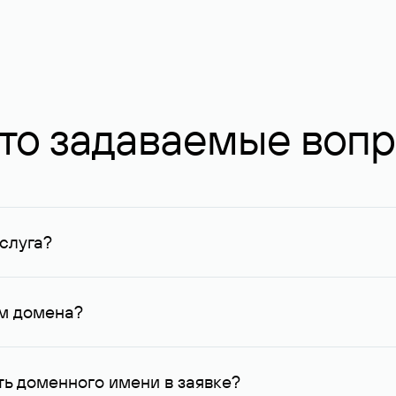
то задаваемые воп
слуга?
ных в Руцентре и у других регистраторов. Для доменов, о
умму не менее 1 млн руб.
ем домена?
го контактные данные, доступные Руцентру.
ь доменного имени в заявке?