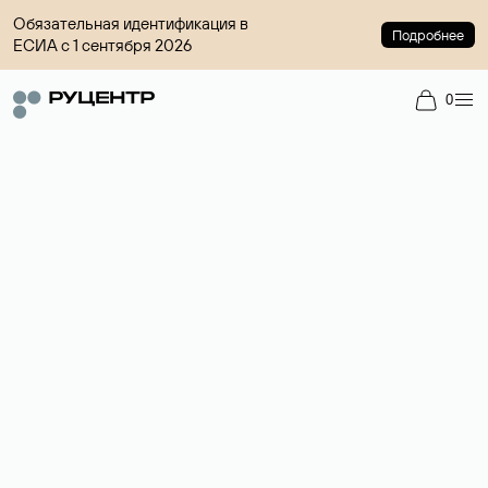
Обязательная идентификация в
Подробнее
ЕСИА с 1 сентября 2026
0
Доменный брокер
Услуга по организации сделок купли-продажи доменов на
вторичном рынке. Стоимость — 4599 ₽ за одно имя.