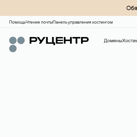
Обя
Помощь
Чтение почты
Панель управления хостингом
Домены
Хости
Доменный брок
Услуга по организации сделок купли-продажи доме