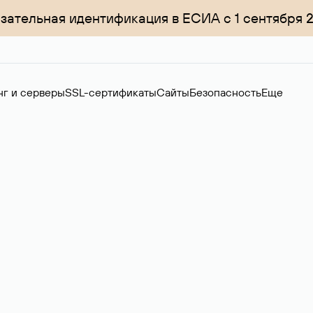
зательная идентификация в ЕСИА с 1 сентября 
нг и серверы
SSL-сертификаты
Сайты
Безопасность
Еще
ер
нов на вторичном рынке. Стоимость — 4599 ₽ за одно имя.