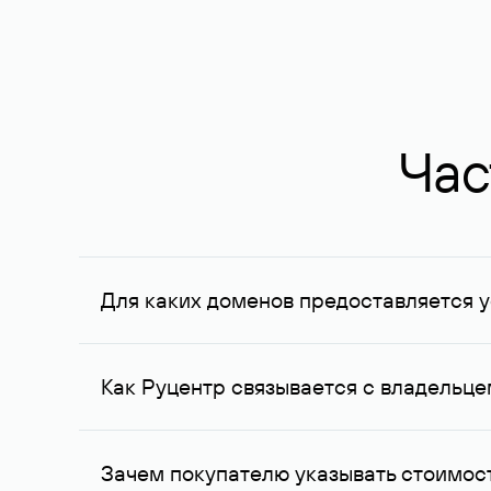
Час
Для каких доменов предоставляется у
Услуга доступна для доменов, зарегистрирован
Федерации, услуга оказывается для сделок на с
Как Руцентр связывается с владельц
Для связи с владельцем домена используются е
Зачем покупателю указывать стоимост