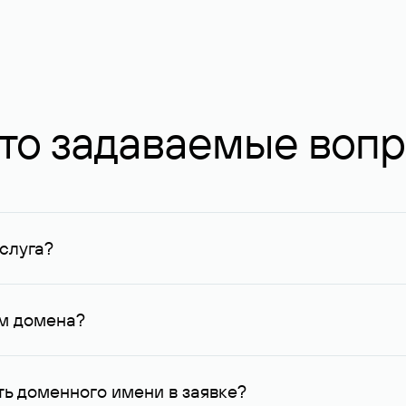
то задаваемые воп
слуга?
ных в Руцентре и у других регистраторов. Для доменов, о
умму не менее 1 млн руб.
ем домена?
го контактные данные, доступные Руцентру.
ь доменного имени в заявке?