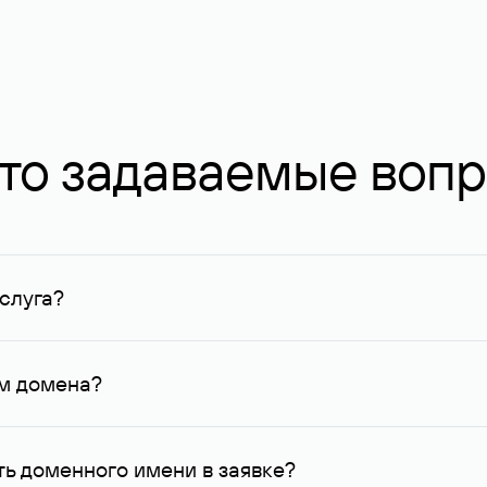
то задаваемые воп
слуга?
ных в Руцентре и у других регистраторов. Для доменов, о
умму не менее 1 млн руб.
ем домена?
го контактные данные, доступные Руцентру.
ь доменного имени в заявке?