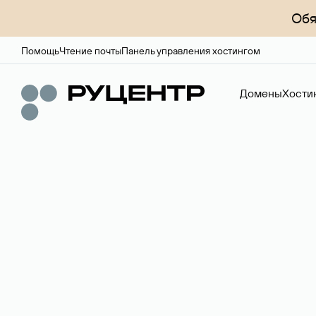
Обя
Помощь
Чтение почты
Панель управления хостингом
Домены
Хости
Доменный брок
Услуга по организации сделок купли-продажи доме