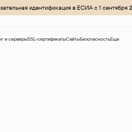
зательная идентификация в ЕСИА с 1 сентября 
нг и серверы
SSL-сертификаты
Сайты
Безопасность
Еще
ер
нов на вторичном рынке. Стоимость — 4599 ₽ за одно имя.