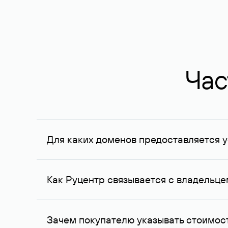
Час
Для каких доменов предоставляется у
Услуга доступна для доменов, зарегистрирован
Федерации, услуга оказывается для сделок на с
Как Руцентр связывается с владельц
Для связи с владельцем домена используются е
Зачем покупателю указывать стоимост