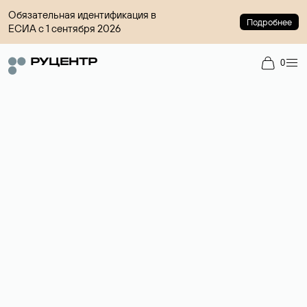
Обязательная идентификация в
Подробнее
ЕСИА с 1 сентября 2026
0
Доменный брокер
Услуга по организации сделок купли-продажи доменов на
вторичном рынке. Стоимость — 4599 ₽ за одно имя.