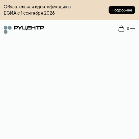
Обязательная идентификация в
Подробнее
ЕСИА с 1 сентября 2026
0
Доменный брокер
Услуга по организации сделок купли-продажи доменов на
вторичном рынке. Стоимость — 4599 ₽ за одно имя.