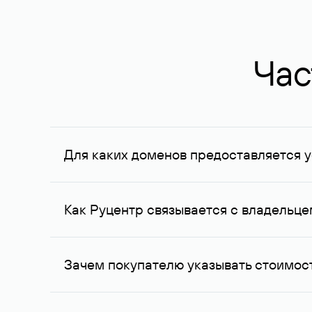
Час
Для каких доменов предоставляется у
Услуга доступна для доменов, зарегистрирован
Федерации, услуга оказывается для сделок на с
Как Руцентр связывается с владельц
Для связи с владельцем домена используются е
Зачем покупателю указывать стоимост
Вероятность того, что владелец домена ответит
ожидания совпадают с вашими. В ряде случаев