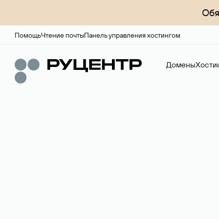
Обя
Помощь
Чтение почты
Панель управления хостингом
Домены
Хости
Доменный брок
Услуга по организации сделок купли-продажи доме