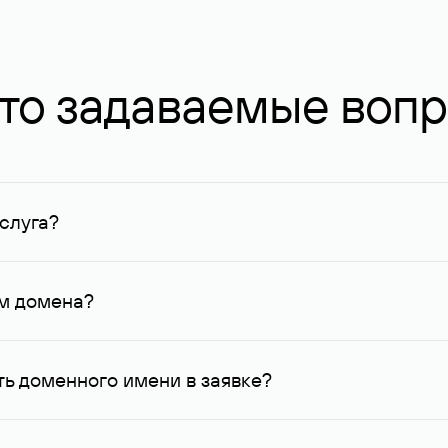
то задаваемые воп
слуга?
ных в Руцентре и у других регистраторов. Для доменов, о
умму не менее 1 млн руб.
ем домена?
го контактные данные, доступные Руцентру.
ь доменного имени в заявке?
 на запрос с указанием стоимости сделки выше, так как он 
 владелец доменного имени может предложить альтернативн