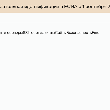
зательная идентификация в ЕСИА с 1 сентября 
нг и серверы
SSL-сертификаты
Сайты
Безопасность
Еще
ер
нов на вторичном рынке. Стоимость — 4599 ₽ за одно имя.