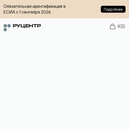
Обязательная идентификация в
Подробнее
ЕСИА с 1 сентября 2026
0
Доменный брокер
Услуга по организации сделок купли-продажи доменов на
вторичном рынке. Стоимость — 4599 ₽ за одно имя.