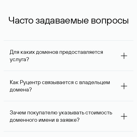
Часто задаваемые вопросы
Для каких доменов предоставляется
услуга?
Услуга доступна для доменов, зарегистрированных в
Руцентре и у других регистраторов. Для доменов,
Как Руцентр связывается с владельцем
оформленных на нерезидентов Российской Федерации,
домена?
услуга оказывается для сделок на сумму не менее 1 млн
руб.
Для связи с владельцем домена используются его
контактные данные, доступные Руцентру.
Зачем покупателю указывать стоимость
доменного имени в заявке?
Вероятность того, что владелец домена ответит на