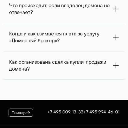
запрос с указанием стоимости сделки выше, так как он
Что происходит, если владелец домена не
сразу понимает, насколько его ценовые ожидания
отвечает?
совпадают с вашими. В ряде случаев владелец
доменного имени может предложить альтернативную
При отсутствии ответа через одну неделю после
цену — мы сообщим ее вам и согласуем приемлемый
первого обращения специалисты Руцентра пытаются
для обеих сторон вариант.
Когда и как взимается плата за услугу
связаться с владельцем домена повторно и затем, еще
«Доменный брокер»?
через одну неделю, в третий раз. К сожалению,
владельцы доменных имен вправе не отвечать на
После оформления заказа на вашем договоре будет
поступающие запросы — если после третьего
зарезервирована предоплата в размере 5 974* руб.,
обращения обратной связи не последовало, услуга
Как организована сделка купли-продажи
которая будет списана по факту оказания услуги. В
считается оказанной. При этом вы можете сообщить
домена?
случае если переговоры прошли успешно, для
нам интересующий вас альтернативный занятый домен
оформления сделки дополнительно потребуется
— специалисты Руцентра бесплатно попытаются
Если выбранное вами имя оформлено на резидента
оплатить ее стоимость.
связаться с его владельцем для организации сделки.
Российской Федерации, после переговоров оно будет
* Цена для физлиц и ИП. Стоимость услуги для
доступно для покупки через Магазин доменов Руцентра.
юридических лиц — 5063 ₽ за одно доменное имя. При
Для сделок в отношении доменных имен,
оформлении заказа применяется скидка, действующая на
зарегистрированных нерезидентами РФ, используется
вашем корпоративном тарифном плане.
отдельная процедура. В обоих случаях Руцентр
+7 495 009-13-33
+7 495 994-46-01
Помощь
гарантирует покупателю передачу домена, а продавцу —
получение денежных средств.