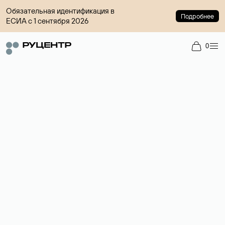
Обязательная идентификация в
Подробнее
ЕСИА с 1 сентября 2026
0
Доменный брокер
Услуга по организации сделок купли-продажи доменов на
вторичном рынке. Стоимость — 4599 ₽ за одно имя.