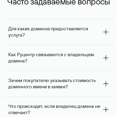
Часто задаваемые вопросы
Для каких доменов предоставляется
услуга?
Услуга доступна для доменов, зарегистрированных в
Руцентре и у других регистраторов. Для доменов,
Как Руцентр связывается с владельцем
оформленных на нерезидентов Российской Федерации,
домена?
услуга оказывается для сделок на сумму не менее 1 млн
руб.
Для связи с владельцем домена используются его
контактные данные, доступные Руцентру.
Зачем покупателю указывать стоимость
доменного имени в заявке?
Вероятность того, что владелец домена ответит на