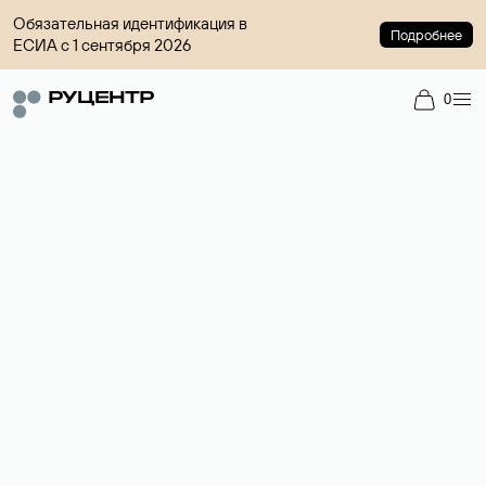
Обязательная идентификация в
Подробнее
ЕСИА с 1 сентября 2026
0
Доменный брокер
Услуга по организации сделок купли-продажи доменов на
вторичном рынке. Стоимость — 4599 ₽ за одно имя.