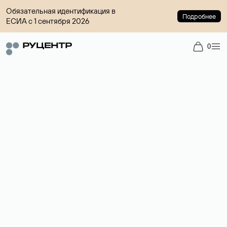
Обязательная идентификация в
Подробнее
ЕСИА с 1 сентября 2026
0
Доменный брокер
Услуга по организации сделок купли-продажи доменов на
вторичном рынке. Стоимость — 4599 ₽ за одно имя.