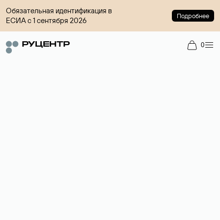
Обязательная идентификация в
Подробнее
ЕСИА с 1 сентября 2026
0
Доменный брокер
Услуга по организации сделок купли-продажи доменов на
вторичном рынке. Стоимость — 4599 ₽ за одно имя.