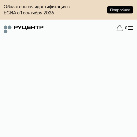
Обязательная идентификация в
Подробнее
ЕСИА с 1 сентября 2026
0
Доменный брокер
Услуга по организации сделок купли-продажи доменов на
вторичном рынке. Стоимость — 4599 ₽ за одно имя.