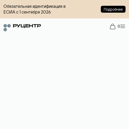
Обязательная идентификация в
Подробнее
ЕСИА с 1 сентября 2026
0
Доменный брокер
Услуга по организации сделок купли-продажи доменов на
вторичном рынке. Стоимость — 4599 ₽ за одно имя.