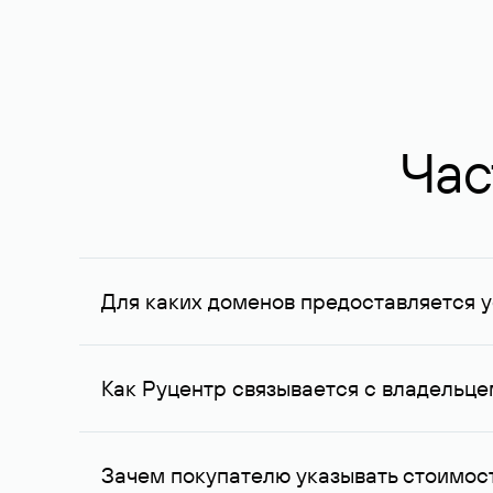
Час
Для каких доменов предоставляется у
Услуга доступна для доменов, зарегистрирован
Федерации, услуга оказывается для сделок на с
Как Руцентр связывается с владельц
Для связи с владельцем домена используются е
Зачем покупателю указывать стоимост