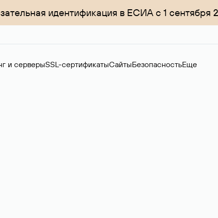
зательная идентификация в ЕСИА с 1 сентября 
нг и серверы
SSL-сертификаты
Сайты
Безопасность
Еще
ер
нов на вторичном рынке. Стоимость — 4599 ₽ за одно имя.