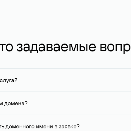
то задаваемые воп
слуга?
ных в Руцентре и у других регистраторов. Для доменов, о
умму не менее 1 млн руб.
ем домена?
го контактные данные, доступные Руцентру.
ь доменного имени в заявке?