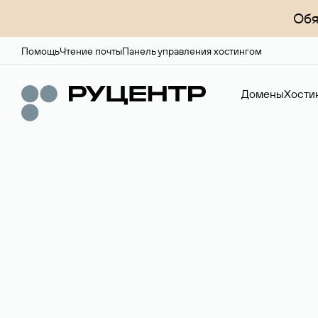
Обя
Помощь
Чтение почты
Панель управления хостингом
Домены
Хости
Доменный брок
Услуга по организации сделок купли-продажи доме