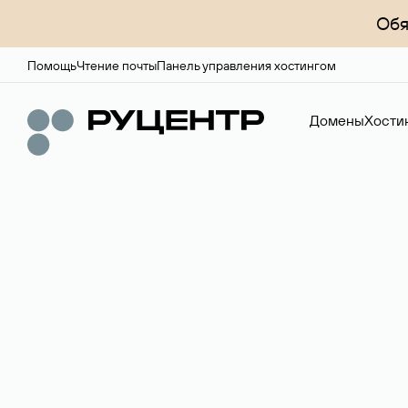
Обя
Помощь
Чтение почты
Панель управления хостингом
Домены
Хости
Доменный брок
Услуга по организации сделок купли-продажи доме