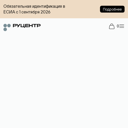
Обязательная идентификация в
Подробнее
ЕСИА с 1 сентября 2026
0
Доменный брокер
Услуга по организации сделок купли-продажи доменов на
вторичном рынке. Стоимость — 4599 ₽ за одно имя.