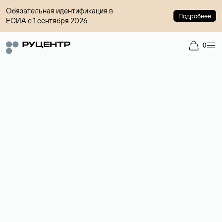
Обязательная идентификация в
Подробнее
ЕСИА с 1 сентября 2026
0
Доменный брокер
Услуга по организации сделок купли-продажи доменов на
вторичном рынке. Стоимость — 4599 ₽ за одно имя.