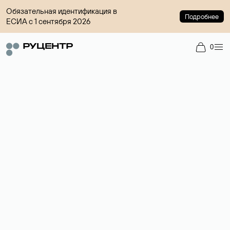
Обязательная идентификация в
Подробнее
ЕСИА с 1 сентября 2026
0
Доменный брокер
Услуга по организации сделок купли-продажи доменов на
вторичном рынке. Стоимость — 4599 ₽ за одно имя.