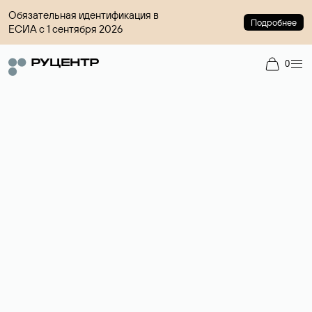
Обязательная идентификация в
Подробнее
ЕСИА с 1 сентября 2026
0
Доменный брокер
Услуга по организации сделок купли-продажи доменов на
вторичном рынке. Стоимость — 4599 ₽ за одно имя.