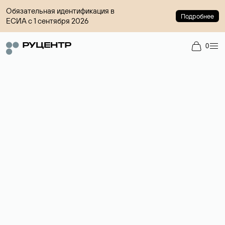
Обязательная идентификация в
Подробнее
ЕСИА с 1 сентября 2026
0
Доменный брокер
Услуга по организации сделок купли-продажи доменов на
вторичном рынке. Стоимость — 4599 ₽ за одно имя.