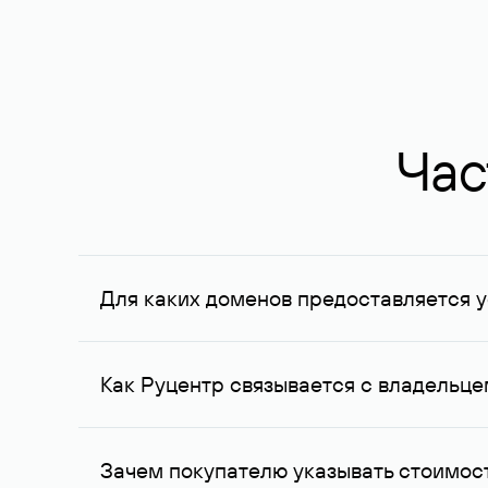
Час
Для каких доменов предоставляется у
Услуга доступна для доменов, зарегистрирован
Федерации, услуга оказывается для сделок на с
Как Руцентр связывается с владельц
Для связи с владельцем домена используются е
Зачем покупателю указывать стоимост