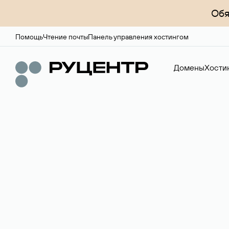
Обя
Помощь
Чтение почты
Панель управления хостингом
Домены
Хости
Доменный брок
Услуга по организации сделок купли-продажи доме