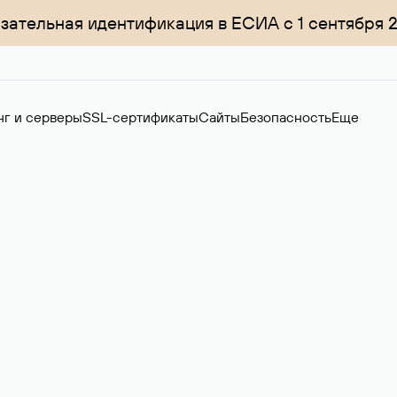
зательная идентификация в ЕСИА с 1 сентября 
нг и серверы
SSL-сертификаты
Сайты
Безопасность
Еще
ер
нов на вторичном рынке. Стоимость — 4599 ₽ за одно имя.