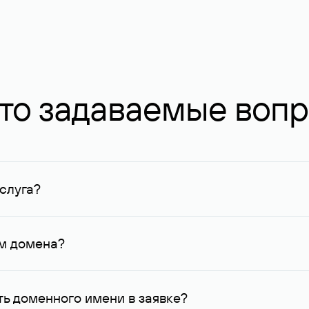
то задаваемые воп
слуга?
ных в Руцентре и у других регистраторов. Для доменов, о
умму не менее 1 млн руб.
ем домена?
го контактные данные, доступные Руцентру.
ь доменного имени в заявке?