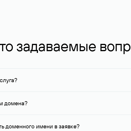
то задаваемые воп
слуга?
ных в Руцентре и у других регистраторов. Для доменов, о
умму не менее 1 млн руб.
ем домена?
го контактные данные, доступные Руцентру.
ь доменного имени в заявке?