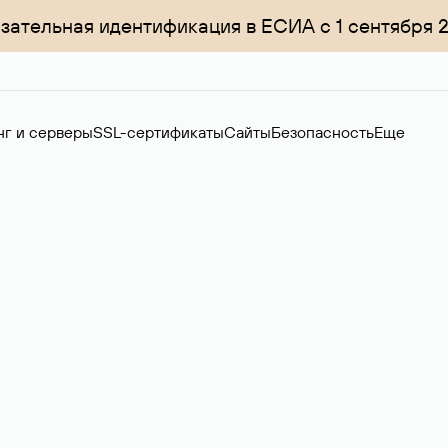
зательная идентификация в ЕСИА с 1 сентября 
нг и серверы
SSL-сертификаты
Сайты
Безопасность
Еще
ер
нов на вторичном рынке. Стоимость — 4599 ₽ за одно имя.