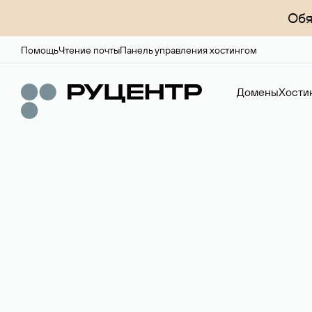
Обя
Помощь
Чтение почты
Панель управления хостингом
Домены
Хости
Доменный брок
Услуга по организации сделок купли-продажи доме