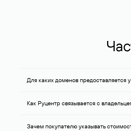
Час
Для каких доменов предоставляется у
Услуга доступна для доменов, зарегистрирован
Федерации, услуга оказывается для сделок на с
Как Руцентр связывается с владельц
Для связи с владельцем домена используются е
Зачем покупателю указывать стоимост