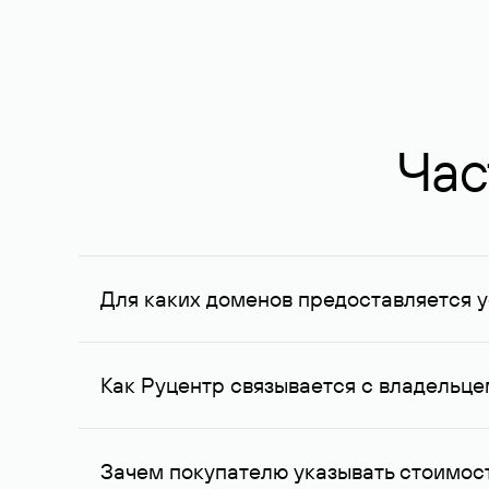
Час
Для каких доменов предоставляется у
Услуга доступна для доменов, зарегистрирован
Федерации, услуга оказывается для сделок на с
Как Руцентр связывается с владельц
Для связи с владельцем домена используются е
Зачем покупателю указывать стоимост