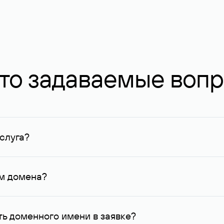
то задаваемые воп
слуга?
ных в Руцентре и у других регистраторов. Для доменов, о
умму не менее 1 млн руб.
ем домена?
го контактные данные, доступные Руцентру.
ь доменного имени в заявке?