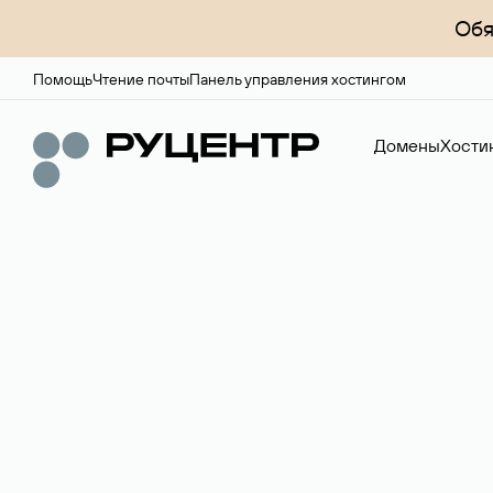
Обя
Помощь
Чтение почты
Панель управления хостингом
Домены
Хости
Доменный брок
Услуга по организации сделок купли-продажи доме