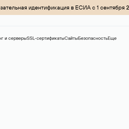
зательная идентификация в ЕСИА с 1 сентября 
нг и серверы
SSL-сертификаты
Сайты
Безопасность
Еще
ер
нов на вторичном рынке. Стоимость — 4599 ₽ за одно имя.