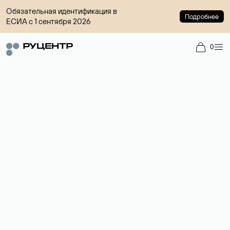
Обязательная идентификация в
Подробнее
ЕСИА с 1 сентября 2026
0
Доменный брокер
Услуга по организации сделок купли-продажи доменов на
вторичном рынке. Стоимость — 4599 ₽ за одно имя.