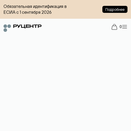
Обязательная идентификация в
Подробнее
ЕСИА с 1 сентября 2026
0
Доменный брокер
Услуга по организации сделок купли-продажи доменов на
вторичном рынке. Стоимость — 4599 ₽ за одно имя.