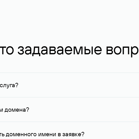
то задаваемые воп
слуга?
ных в Руцентре и у других регистраторов. Для доменов, о
умму не менее 1 млн руб.
ем домена?
го контактные данные, доступные Руцентру.
ь доменного имени в заявке?