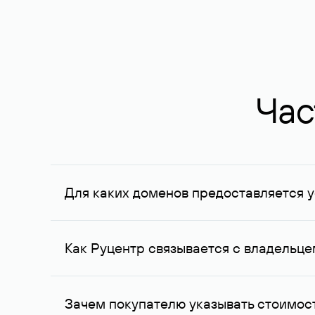
Час
Для каких доменов предоставляется у
Услуга доступна для доменов, зарегистрирован
Федерации, услуга оказывается для сделок на с
Как Руцентр связывается с владельц
Для связи с владельцем домена используются е
Зачем покупателю указывать стоимост