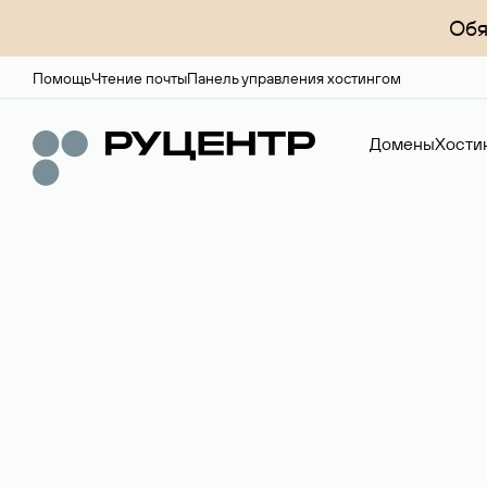
Обя
Помощь
Чтение почты
Панель управления хостингом
Домены
Хости
Доменный брок
Услуга по организации сделок купли-продажи доме