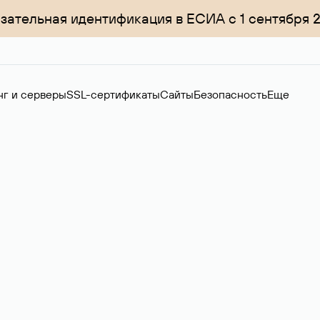
зательная идентификация в ЕСИА с 1 сентября 
нг и серверы
SSL-сертификаты
Сайты
Безопасность
Еще
ер
нов на вторичном рынке. Стоимость — 4599 ₽ за одно имя.