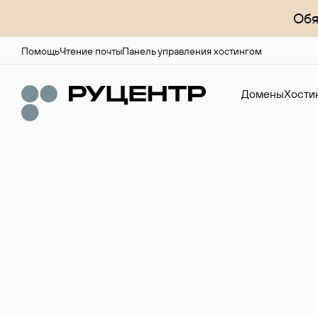
Обя
Помощь
Чтение почты
Панель управления хостингом
Домены
Хости
Доменный брок
Услуга по организации сделок купли-продажи доме