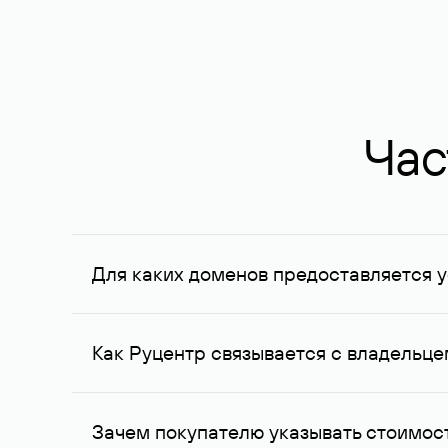
Час
Для каких доменов предоставляется у
Услуга доступна для доменов, зарегистрирован
Федерации, услуга оказывается для сделок на с
Как Руцентр связывается с владельц
Для связи с владельцем домена используются е
Зачем покупателю указывать стоимост