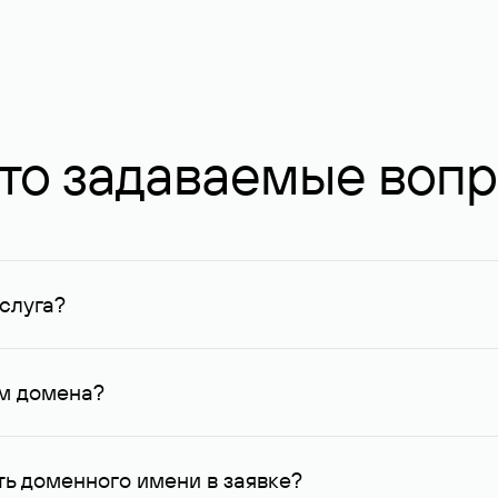
то задаваемые воп
слуга?
ных в Руцентре и у других регистраторов. Для доменов, о
умму не менее 1 млн руб.
ем домена?
го контактные данные, доступные Руцентру.
ь доменного имени в заявке?