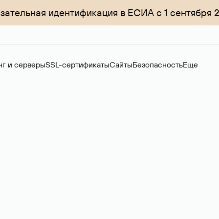
зательная идентификация в ЕСИА с 1 сентября 
нг и серверы
SSL-сертификаты
Сайты
Безопасность
Еще
ер
нов на вторичном рынке. Стоимость — 4599 ₽ за одно имя.