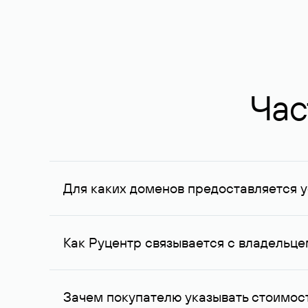
Час
Для каких доменов предоставляется у
Услуга доступна для доменов, зарегистрирован
Федерации, услуга оказывается для сделок на с
Как Руцентр связывается с владельц
Для связи с владельцем домена используются е
Зачем покупателю указывать стоимост