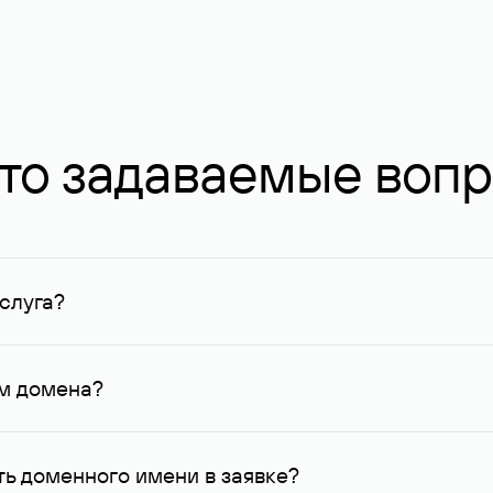
то задаваемые воп
слуга?
ных в Руцентре и у других регистраторов. Для доменов, о
умму не менее 1 млн руб.
ем домена?
го контактные данные, доступные Руцентру.
ь доменного имени в заявке?