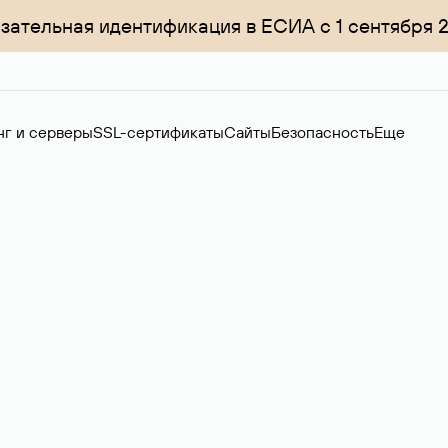
зательная идентификация в ЕСИА с 1 сентября 
нг и серверы
SSL-сертификаты
Сайты
Безопасность
Еще
ер
нов на вторичном рынке. Стоимость — 4599 ₽ за одно имя.