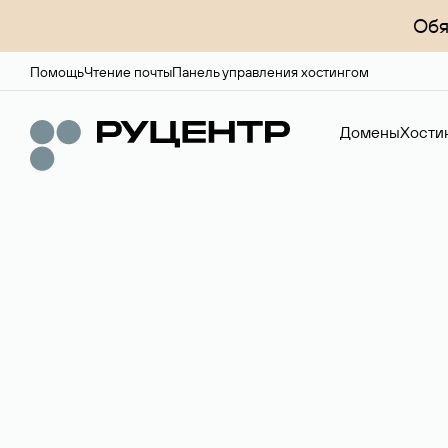
Обя
Помощь
Чтение почты
Панель управления хостингом
Домены
Хости
Доменный брок
Услуга по организации сделок купли-продажи доме