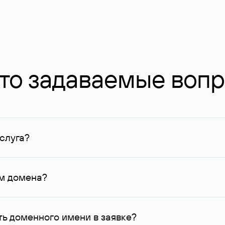
то задаваемые воп
слуга?
ных в Руцентре и у других регистраторов. Для доменов, о
умму не менее 1 млн руб.
ем домена?
го контактные данные, доступные Руцентру.
ь доменного имени в заявке?