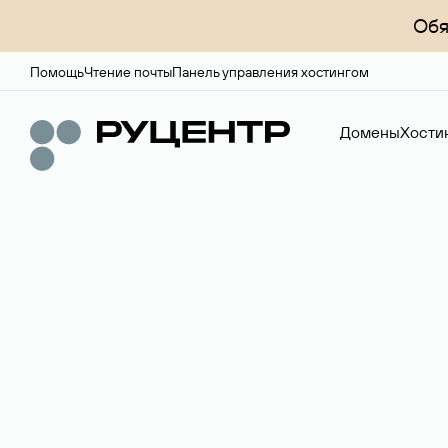
Обя
Помощь
Чтение почты
Панель управления хостингом
Домены
Хости
Доменный брок
Услуга по организации сделок купли-продажи доме