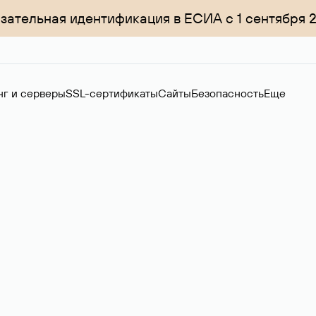
зательная идентификация в ЕСИА с 1 сентября 
нг и серверы
SSL-сертификаты
Сайты
Безопасность
Еще
ер
нов на вторичном рынке. Стоимость — 4599 ₽ за одно имя.