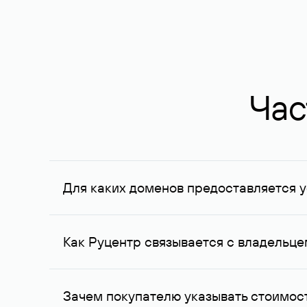
Час
Для каких доменов предоставляется у
Услуга доступна для доменов, зарегистрирован
Федерации, услуга оказывается для сделок на с
Как Руцентр связывается с владельц
Для связи с владельцем домена используются е
Зачем покупателю указывать стоимост