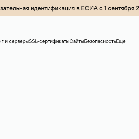
зательная идентификация в ЕСИА с 1 сентября 
нг и серверы
SSL-сертификаты
Сайты
Безопасность
Еще
ер
нов на вторичном рынке. Стоимость — 4599 ₽ за одно имя.