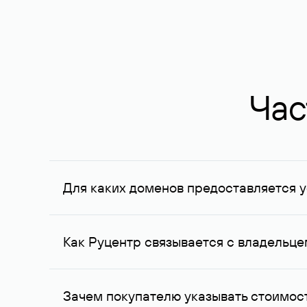
Час
Для каких доменов предоставляется у
Услуга доступна для доменов, зарегистрирован
Федерации, услуга оказывается для сделок на с
Как Руцентр связывается с владельц
Для связи с владельцем домена используются е
Зачем покупателю указывать стоимост