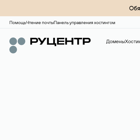
Обя
Помощь
Чтение почты
Панель управления хостингом
Домены
Хости
Доменный брок
Услуга по организации сделок купли-продажи доме