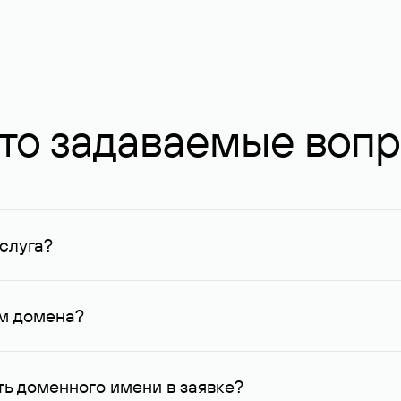
то задаваемые воп
слуга?
ных в Руцентре и у других регистраторов. Для доменов, о
умму не менее 1 млн руб.
ем домена?
го контактные данные, доступные Руцентру.
ь доменного имени в заявке?