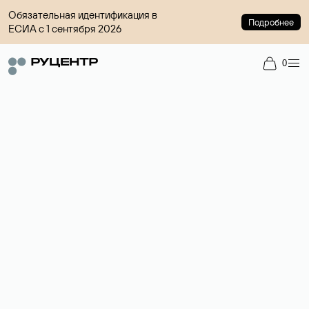
Обязательная идентификация в
Подробнее
ЕСИА с 1 сентября 2026
0
Доменный брокер
Услуга по организации сделок купли-продажи доменов на
вторичном рынке. Стоимость — 4599 ₽ за одно имя.