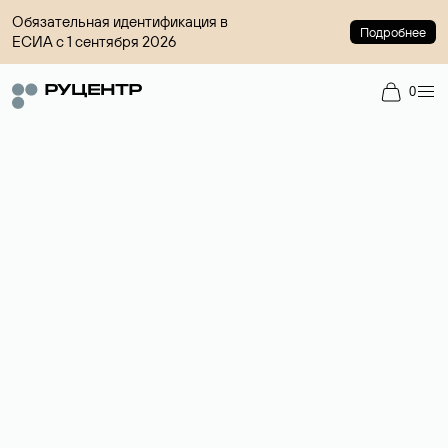
Обязательная идентификация в
Подробнее
ЕСИА с 1 сентября 2026
0
Доменный брокер
Услуга по организации сделок купли-продажи доменов на
вторичном рынке. Стоимость — 4599 ₽ за одно имя.