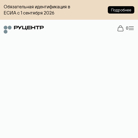
Обязательная идентификация в
Подробнее
ЕСИА с 1 сентября 2026
0
Доменный брокер
Услуга по организации сделок купли-продажи доменов на
вторичном рынке. Стоимость — 4599 ₽ за одно имя.