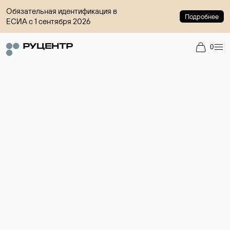
Обязательная идентификация в
Подробнее
ЕСИА с 1 сентября 2026
0
Доменный брокер
Услуга по организации сделок купли-продажи доменов на
вторичном рынке. Стоимость — 4599 ₽ за одно имя.